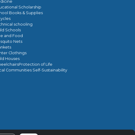
dicine
ucational Scholarship
hool Books & Supplies
cycles
chnical schooling
ild Schools
ce and Food
squito Nets
ankets
nter Clothings
ild Houses
eelchairsProtection of Life
cal Communities Self-Sustainability