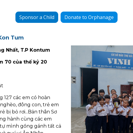
Sponsor a Child
Donate to Orphanage
 Kon Tum
ng Nhất, T.P Kontum
m 70 của thế kỷ 20
út
g 127 các em có hoàn
 nghèo, đông con, trẻ em
ẻ bị bỏ rơi...Bản thân Sơ
đồng hành cùng các em
tự mình gồng gánh tất cả