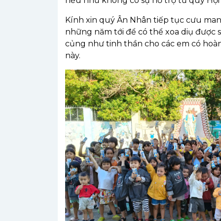
nếu như không có sự hỗ trợ từ quý Hội 
Kính xin quý Ân Nhân tiếp tục cưu ma
những năm tới để có thể xoa diụ được s
củng như tinh thần cho các em có hoàn
này.