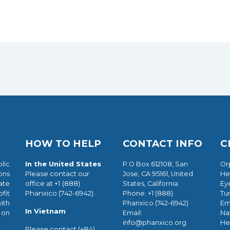
HOW TO HELP
CONTACT INFO
C
In the United States
lic
P.O Box 612108, San
Or
Please contact our
ions
Jose, CA 95161, United
He
office at +1 (888)
ate
States, California
Ey
Phanxico (742-6942).
fit
Phone: +1 (888)
Tu
ith
Phanxico (742-6942)
Em
In Vietnam
 on
Email:
Nat
info@phanxico.org
He
Please contact (+84)