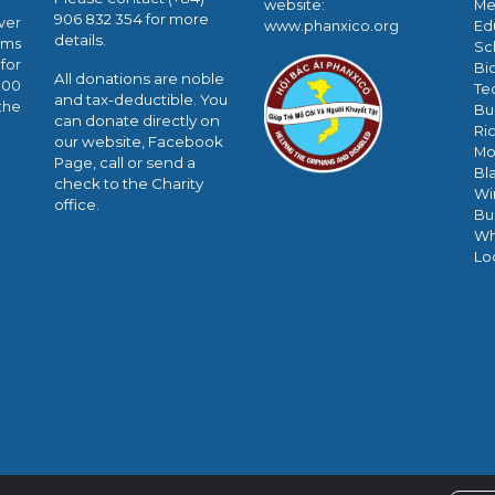
website:
Me
906 832 354 for more
ver
www.phanxico.org
Ed
details.
ams
Sc
for
Bi
All donations are noble
000
Te
and tax-deductible. You
the
Bu
can donate directly on
Ri
our website, Facebook
Mo
Page, call or send a
Bl
check to the Charity
Wi
office.
Bu
Wh
Lo
Encrypted & Secure. Give with Confidence.