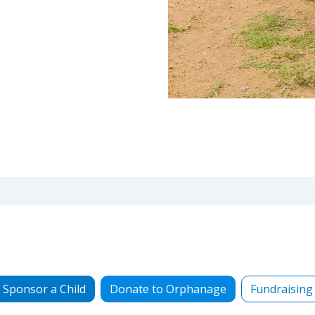
Sponsor a Child
Donate to Orphanage
Fundraising