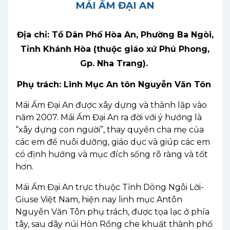
MÁI ẤM ĐẠI AN
Địa chỉ:
Tổ
Dân
Phố
Hòa
An
,
Phường
Ba
Ngòi
,
Tỉ
nh
Khánh Hòa (
thuộc
giáo
xứ
Phú
Phong,
Gp
. Nha Trang).
Phụ trách: Linh Mục
An
tôn
Nguyễn Văn
Tôn
Mái
Ấm
Đại
An
được
xây
dựng
và
thành
lậ
p
vào
năm
2007.
Mái
Ấm
Đại
An
ra
đời
với
ý
hướng
là
“
xây
dựng
con
người
”,
thay
quyền
cha
mẹ
củ
a
các
em
để
nuôi
dưỡng
,
giáo
dụ
c
và
giúp
các
em
có
định
hướ
ng
và
mục
đích
sống
rõ
ràng
và
tốt
hơn
.
Mái
Ấm
Đại
An
trực
thuộc
Tỉnh
Dòng
Ngôi
Lời
-
Giuse Việ
t Nam,
hiện
nay
linh
mục
Antôn
Nguyễn Văn Tôn
phụ
trách,
được
tọa
lạc
ở
phía
tây
,
sau
dãy
núi
Hòn
Rồng
che
khuất
thành
phố