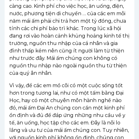
càng
cao
.
Kinh
phí
cho
việc
họ
c
,
ăn
uố
ng
,
điện
,
nước
,
phương
tiện
di
chuyển
…
của
các
em
mỗi
năm
mái
ấm
phả
i
chi
trả
hơn
một
tỷ
đồng
,
chưa
tính
các
chi
phí
bảo
trì
khác
.
Trong
lúc
xã
hội
đang
rơi
vào
hoàn
cảnh
khủng
hoảng
kinh
tế
thị
trường
,
nguồn
thu
nhập
của
cá
nhân
và
gia
đình
thấp
kém
nên
cũng
ít
người
làm
từ
thiện
như
trước
đây
.
Mái
ấm
chúng
con
không
có
nguồn
thu
nhập
nào
ngoài
nguồn
thu
từ
thiện
của
quý
ân
nhân
.
Vì
vậy
,
để
các
em
mồ
côi
có
một
cuộc
sống
tốt
hơn
trong
tương
lai,
như
có
một
tấm
bằng
Đại
Học, hay
có
một
chuyên
môn
hành
nghề
nào
đó
,
mái
ấm
Đại
An
chúng
con
cần
một
kinh
phí
ổn
định
và
đủ
để
đáp
ứng
những
nhu
cầ
u
về
y
tế
,
ăn
uố
ng
,
học
tậ
p
cho
các
em
.
Đây
là
nỗi
lo
lắng
và
ưu
tư
của
mái
ấm
chúng
con
. Tuy
nhiên
,
với
nguồn
kinh
phí
không
ổn
định
,
chúng
con