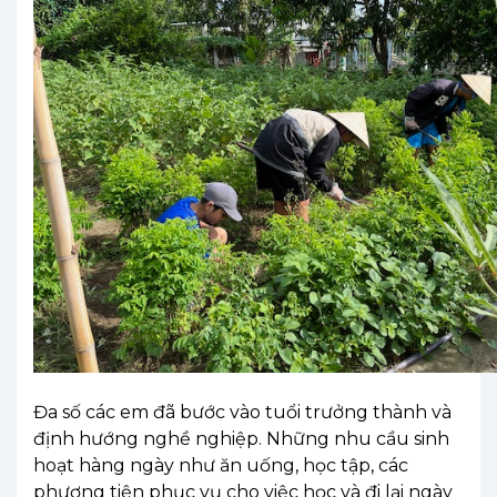
Đa
số
các
em
đã
bước
vào
tuổi
trưởng
thành
và
định
hướng
nghề
nghiệp
.
Những
nhu
cầu
sinh
hoạt
hàng
ngày
như
ăn
uống
,
học
tập
,
các
phương
tiện
phục
vụ
cho
việc
học
và
đi
lại
ngày