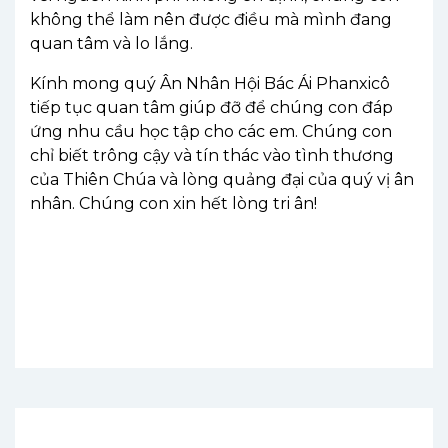
không
thể
làm
nên
được
điều
mà
mình
đang
quan
tâm
và
lo
lắng
.
Kính
mong
quý
Ân
Nhân
Hộ
i
Bác
Ái
Phanxicô
tiếp
tục
quan
tâm
giúp
đỡ
để
chúng
con
đáp
ứng
nhu
cầu
học
tập
cho
các
em
.
Chúng
con
chỉ
biết
trông
cậy
và
tín
thác
vào
tình
thương
của
Thiên Chúa
và
lòng
quảng
đại
của
quý
vị
ân
nhân
.
Chúng
con
xin
hết
lòng
tri
ân
!