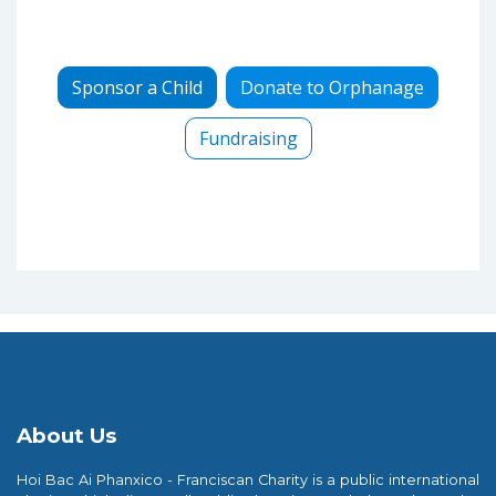
Sponsor a Child
Donate to Orphanage
Fundraising
About Us
Hoi Bac Ai Phanxico - Franciscan Charity is a public international