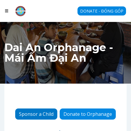
DONATE - ĐÓNG GÓP
Dai An Orphanage -
Mái Ấm Đại An
Sponsor a Child
Donate to Orphanage