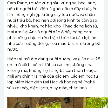
Cam Ranh,
thuộc
vùng
sâu
vùng
xa,
hẻo
lánh
,
nên
ít
người
biết
đến
.
Người
dân
ở
đây
chủ
yếu
làm
nông
nghiệ
p
,
trông
cây
lúa
nước
và
chăn
nuôi
trâu
bò
,
heo
nên
đời
sống
kinh
tế
còn
gặp
nhiều
khó
khăn
,
nghèo
khổ
.
Theo
dòng
lịch
sử
,
Mái
Âm
Đại
An
và
người
dân
ở
đây
hàng
năm
phải
hứng
chịu
nhiều
trận
thiên
tai
bão
lụt
làm
nhà
cửa
,
ruộng
đồng
,
hoa
màu
bị
chìm
trong
bể
nước
.
Hiện
tại
,
mái
ấm
đang
nuôi
dưỡng
và
giáo
dục
28
em
mồ
côi
bị
bỏ
rơi
,
tất
cả
các
em
không
cha
không
mẹ
,
không
họ
hàng
bà
con
thân
thuộc
,
mái
ấm
chính
là
nhà
của
các
em
. Các
em
học
từ
lớp
Mầm
Non
đến
Đại
Học
và
học
nghề
(
nghề
sửa
xe
máy
,
điện
lạnh
,
may
mặc
,
chăn
heo
…)
.