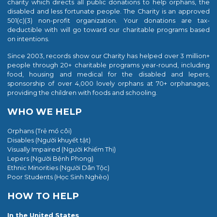
charity which directs all public donations to help orphans, the
disabled and less fortunate people. The Charity is an approved
501(c)(3) non-profit organization. Your donations are tax-
deductible with will go toward our charitable programs based
on intentions.
Since 2003, records show our Charity has helped over 3 million+
people through 20+ charitable programs year-round, including
food, housing and medical for the disabled and lepers,
sponsorship of over 4,000 lovely orphans at 70+ orphanages,
providing the children with foods and schooling.
WHO WE HELP
Orphans (Trẻ mồ côi)
Disables (Người khuyết tật)
Visually Impaired (Người Khiếm Thị)
Lepers (Người Bệnh Phong)
Ethnic Minorities (Người
Dân Tộc)
Poor Students (
Học Sinh Nghèo)
HOW TO HELP
In the United States