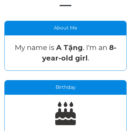
About Me
My name is
A Tặng
. I'm an
8-
year-old girl
.
Birthday