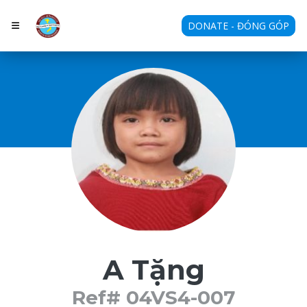
DONATE - ĐÓNG GÓP
A Tặng
Ref# 04VS4-007