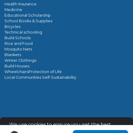
Health Insurance
Medicine
Educational Scholarship
School Books & Supplies
Bicycles
Technical schooling
Build Schools
Rice and Food
Mosquito Nets
Blankets
Winter Clothings
Build Houses
WheelchairsProtection of Life
Local Communities Self-Sustainability
Encrypted & Secure. Give with Confidence.
We use cookies to ensure you get the best
Powered by Givecloud.
experience on our website.
Learn more