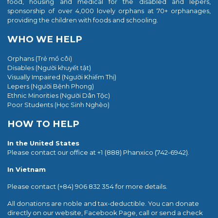
food, housing and medical for the disabled and lepers,
sponsorship of over 4,000 lovely orphans at 70+ orphanages,
providing the children with foods and schooling.
WHO WE HELP
Orphans (Trẻ mồ côi)
Disables (Người khuyết tật)
Visually Impaired (Người Khiếm Thị)
Lepers (Người Bệnh Phong)
Ethnic Minorities (Người
Dân Tộc)
Poor Students (
Học Sinh Nghèo)
HOW TO HELP
In the United States
Please contact our office at +1 (888) Phanxico (742-6942).
In Vietnam
Please contact (+84) 906 832 354 for more details.
All donations are noble and tax-deductible. You can donate
directly on our website, Facebook Page, call or send a check